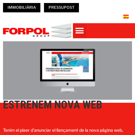
IMMOBILIÀRIA
PRESSUPOST
CASES PREFABRICADES DE FORMIGÓ
PREFABRICATS DE FORMIGÓ
NAUS PREFABRICADES
Obres Realitzades
TREBALLA A FORPOL
ESTRENEM NOVA WEB
Tenim el plaer d’anunciar el llançament de la nova pàgina web,